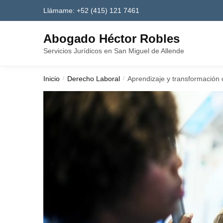
Skip
Skip
Llámame: +52 (415) 121 7461
to
to
navigation
content
Abogado Héctor Robles
Servicios Jurídicos en San Miguel de Allende
Inicio
Derecho Laboral
Aprendizaje y transformación 
/
/