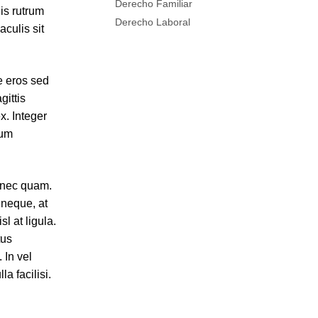
Derecho Familiar
is rutrum
Derecho Laboral
aculis sit
e eros sed
gittis
x. Integer
rum
s nec quam.
 neque, at
l at ligula.
tus
 In vel
a facilisi.