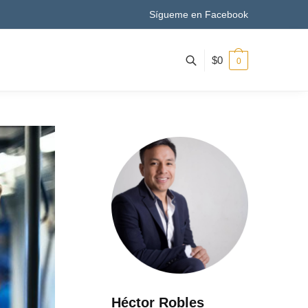
Sígueme en Facebook
$
0
0
Héctor Robles