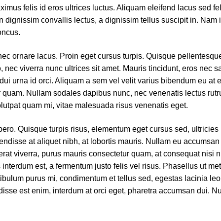
mus felis id eros ultrices luctus. Aliquam eleifend lacus sed fel
In dignissim convallis lectus, a dignissim tellus suscipit in. Nam i
oncus.
nec ornare lacus. Proin eget cursus turpis. Quisque pellentesqu
 nec viverra nunc ultrices sit amet. Mauris tincidunt, eros nec sa
ui urna id orci. Aliquam a sem vel velit varius bibendum eu at e
or quam. Nullam sodales dapibus nunc, nec venenatis lectus rut
olutpat quam mi, vitae malesuada risus venenatis eget.
ero. Quisque turpis risus, elementum eget cursus sed, ultricie
endisse at aliquet nibh, at lobortis mauris. Nullam eu accumsan
at viverra, purus mauris consectetur quam, at consequat nisi nis
s interdum est, a fermentum justo felis vel risus. Phasellus ut me
ibulum purus mi, condimentum et tellus sed, egestas lacinia leo.
sse est enim, interdum at orci eget, pharetra accumsan dui. Null