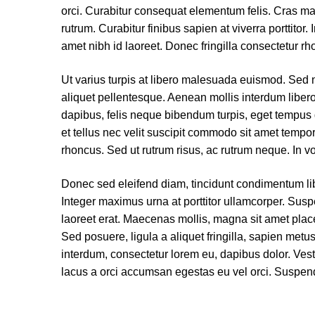
orci. Curabitur consequat elementum felis. Cras maxi
rutrum. Curabitur finibus sapien at viverra porttitor. 
amet nibh id laoreet. Donec fringilla consectetur rh
Ut varius turpis at libero malesuada euismod. Sed 
aliquet pellentesque. Aenean mollis interdum libero,
dapibus, felis neque bibendum turpis, eget tempus d
et tellus nec velit suscipit commodo sit amet temp
rhoncus. Sed ut rutrum risus, ac rutrum neque. In v
Donec sed eleifend diam, tincidunt condimentum lib
Integer maximus urna at porttitor ullamcorper. Susp
laoreet erat. Maecenas mollis, magna sit amet placer
Sed posuere, ligula a aliquet fringilla, sapien metu
interdum, consectetur lorem eu, dapibus dolor. Vest
lacus a orci accumsan egestas eu vel orci. Suspendi